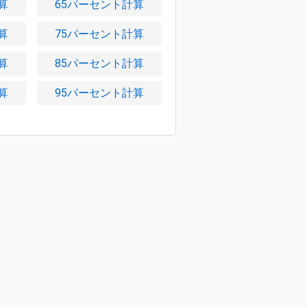
算
65パーセント計算
算
75パーセント計算
算
85パーセント計算
算
95パーセント計算