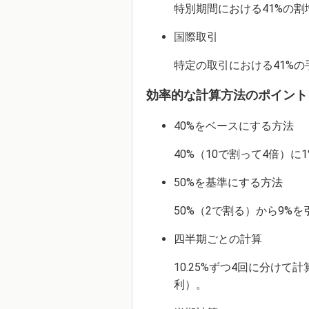
特別期間における41%の割
国際取引
特定の取引における41%の
効率的な計算方法のポイント
40%をベースにする方法
40%（10で割って4倍）
50%を基準にする方法
50%（2で割る）から9%
四半期ごとの計算
10.25%ずつ4回に分け
利）。