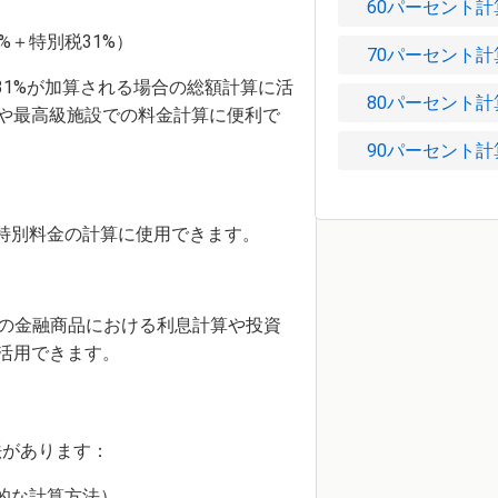
60パーセント計
%＋特別税31%）
70パーセント計
31%が加算される場合の総額計算に活
80パーセント計
や最高級施設での料金計算に便利で
90パーセント計
の特別料金の計算に使用できます。
5%）の金融商品における利息計算や投資
活用できます。
法があります：
本的な計算方法）