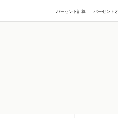
パーセント計算
パーセント