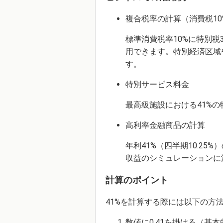
複合税率の計算（消費税10
標準消費税率10%に特別税
用できます。特別経済区域
す。
特別サービス料金
最高級施設における41%
高利率金融商品の計算
年利41%（四半期10.2
収益のシミュレーションに
計算のポイント
41%を計算する際には以下の方
数値に0.41を掛ける（基