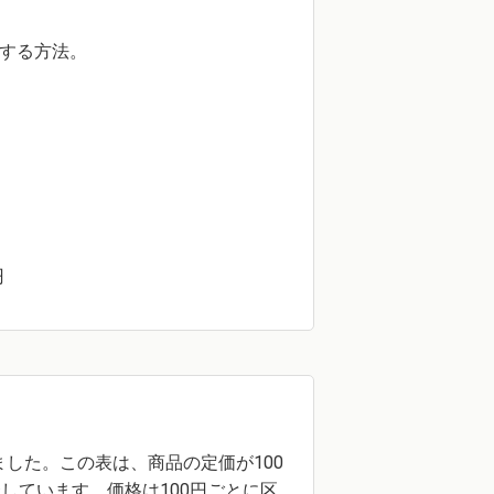
算する方法。
円
ました。この表は、商品の定価が100
羅しています。価格は100円ごとに区