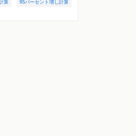
計算
95パーセント増し計算