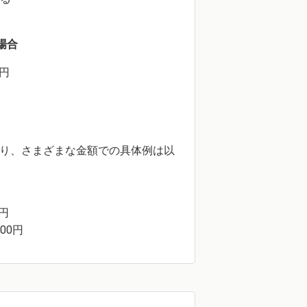
る場合
0円
であり、さまざまな金額での具体例は以
0円
000円