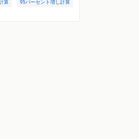
計算
95パーセント増し計算