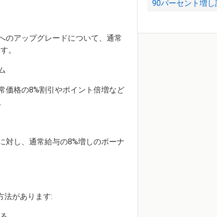
90パーセント増し
へのアップグレードについて、通常
ます。
ム
常価格の8%割引やポイント倍増など
。
に対し、通常給与の8%増しのボーナ
方法があります:
える